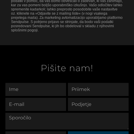
podatki v pomoč, da vas bomo obveščali o zadevah, ki vas zanimajo,
kar za vas pomeni boljšo uporabniško izkušnjo. Vašo odločitev lahko
spremenite kadarkoli; lahko preprosto posodobite vaše nastavitve
oz. kliknete na »Odjavite se z mailing liste« (v nogi vsakega
prejetega maila). Za marketing avtomatizacijo uporabljamo platformo
Sendpulse. S potrjeno prijavo se strinjate, da bodo vaši podatki
posredovani Sendpulse, ki jih bo obdeloval v skladu z njihovimi
splošnimi pogoji.
Pišite nam!