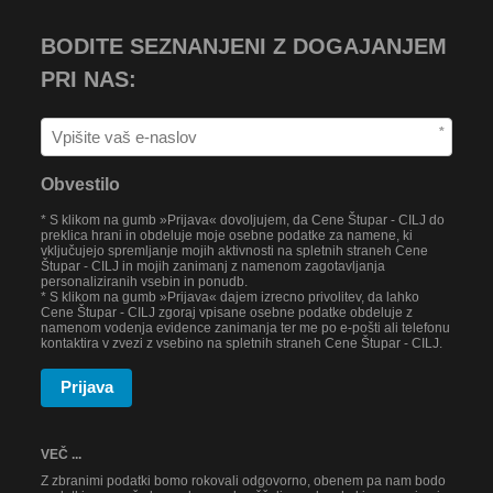
BODITE SEZNANJENI Z DOGAJANJEM
PRI NAS:
*
Obvestilo
* S klikom na gumb »Prijava« dovoljujem, da Cene Štupar - CILJ do
preklica hrani in obdeluje moje osebne podatke za namene, ki
vključujejo spremljanje mojih aktivnosti na spletnih straneh Cene
Štupar - CILJ in mojih zanimanj z namenom zagotavljanja
personaliziranih vsebin in ponudb.
* S klikom na gumb »Prijava« dajem izrecno privolitev, da lahko
Cene Štupar - CILJ zgoraj vpisane osebne podatke obdeluje z
namenom vodenja evidence zanimanja ter me po e-pošti ali telefonu
kontaktira v zvezi z vsebino na spletnih straneh Cene Štupar - CILJ.
Prijava
VEČ ...
Z zbranimi podatki bomo rokovali odgovorno, obenem pa nam bodo