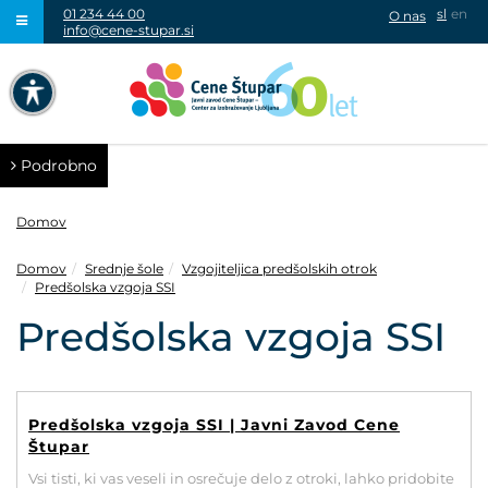
01 234 44 00
sl
en
O nas
info@cene-stupar.si
IŠČI
NAVIGACIJA PREKO TIPKOVNICE
IZKLJUČI ANIMACIJE
Podrobno
Domov
Domov
Srednje šole
Vzgojiteljica predšolskih otrok
Predšolska vzgoja SSI
VISOK KONTRAST
Predšolska vzgoja SSI
SIVINE
Predšolska vzgoja SSI | Javni Zavod Cene
Štupar
Vsi tisti, ki vas veseli in osrečuje delo z otroki, lahko pridobite