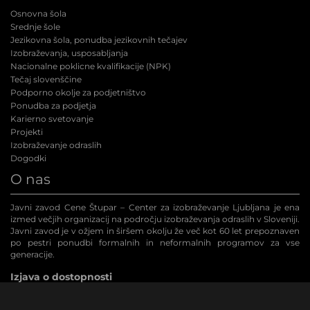
Osnovna šola
Srednje šole
Jezikovna šola, ponudba jezikovnih tečajev
Izobraževanja, usposabljanja
Nacionalne poklicne kvalifikacije (NPK
)
Tečaj slovenščine
Podporno okolje za podjetništvo
Ponudba za podjetja
Karierno svetovanje
Projekti
Izobraževanje odraslih
Dogodki
O nas
Javni zavod Cene Štupar – Center za izobraževanje Ljubljana je ena
izmed večjih organizacij na področju izobraževanja odraslih v Sloveniji.
Javni zavod je v ožjem in širšem okolju že več kot 60 let prepoznaven
po pestri ponudbi formalnih in neformalnih programov za vse
generacije.
Izjava o dostopnosti