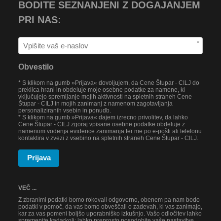
BODITE SEZNANJENI Z DOGAJANJEM
PRI NAS:
*
Obvestilo
* S klikom na gumb »Prijava« dovoljujem, da Cene Štupar - CILJ do
preklica hrani in obdeluje moje osebne podatke za namene, ki
vključujejo spremljanje mojih aktivnosti na spletnih straneh Cene
Štupar - CILJ in mojih zanimanj z namenom zagotavljanja
personaliziranih vsebin in ponudb.
* S klikom na gumb »Prijava« dajem izrecno privolitev, da lahko
Cene Štupar - CILJ zgoraj vpisane osebne podatke obdeluje z
namenom vodenja evidence zanimanja ter me po e-pošti ali telefonu
kontaktira v zvezi z vsebino na spletnih straneh Cene Štupar - CILJ.
Prijava
VEČ ...
Z zbranimi podatki bomo rokovali odgovorno, obenem pa nam bodo
podatki v pomoč, da vas bomo obveščali o zadevah, ki vas zanimajo,
kar za vas pomeni boljšo uporabniško izkušnjo. Vašo odločitev lahko
spremenite kadarkoli; lahko preprosto posodobite vaše nastavitve