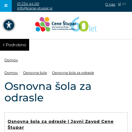
01 234 44 00
sl
en
O nas
info@cene-stupar.si
IŠČI
NAVIGACIJA PREKO TIPKOVNICE
IZKLJUČI ANIMACIJE
Podrobno
Domov
Domov
Osnovna šola
Osnovna šola za odrasle
VISOK KONTRAST
Osnovna šola za
odrasle
SIVINE
Osnovna šola za odrasle | Javni Zavod Cene
Štupar