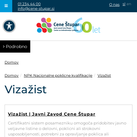
01 234 44 00
sl
en
O nas
info@cene-stupar.si
IŠČI
NAVIGACIJA PREKO TIPKOVNICE
IZKLJUČI ANIMACIJE
Podrobno
Domov
Domov
NPK Nacionalne poklicne kvalifikacije
Vizažist
VISOK KONTRAST
Vizažist
SIVINE
Vizažist | Javni Zavod Cene Štupar
Certifikatni sistem posamezniku omogoča pridobitev javno
veljavne listine o delovni, poklicni ali strokovni
usposobljenosti, potrebni za opravljanje poklica ali