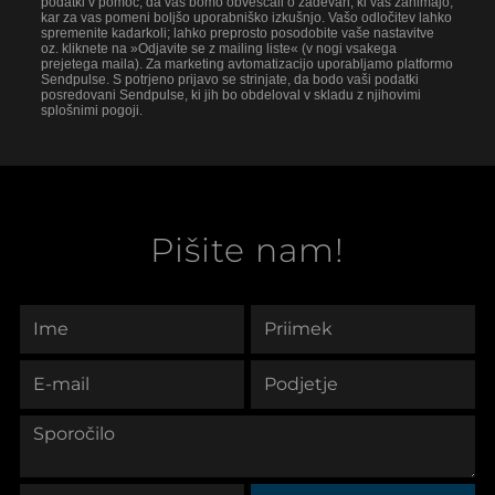
podatki v pomoč, da vas bomo obveščali o zadevah, ki vas zanimajo,
kar za vas pomeni boljšo uporabniško izkušnjo. Vašo odločitev lahko
spremenite kadarkoli; lahko preprosto posodobite vaše nastavitve
oz. kliknete na »Odjavite se z mailing liste« (v nogi vsakega
prejetega maila). Za marketing avtomatizacijo uporabljamo platformo
Sendpulse. S potrjeno prijavo se strinjate, da bodo vaši podatki
posredovani Sendpulse, ki jih bo obdeloval v skladu z njihovimi
splošnimi pogoji.
Pišite nam!