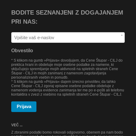
BODITE SEZNANJENI Z DOGAJANJEM
PRI NAS:
*
Obvestilo
* S klikom na gumb »Prijava« dovoljujem, da Cene Štupar - CILJ do
preklica hrani in obdeluje moje osebne podatke za namene, ki
vključujejo spremljanje mojih aktivnosti na spletnih straneh Cene
Štupar - CILJ in mojih zanimanj z namenom zagotavljanja
personaliziranih vsebin in ponudb.
* S klikom na gumb »Prijava« dajem izrecno privolitev, da lahko
Cene Štupar - CILJ zgoraj vpisane osebne podatke obdeluje z
namenom vodenja evidence zanimanja ter me po e-pošti ali telefonu
kontaktira v zvezi z vsebino na spletnih straneh Cene Štupar - CILJ.
Prijava
VEČ ...
Z zbranimi podatki bomo rokovali odgovorno, obenem pa nam bodo