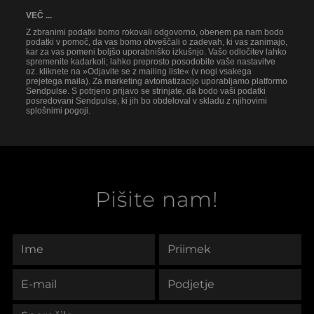
VEČ ...
Z zbranimi podatki bomo rokovali odgovorno, obenem pa nam bodo
podatki v pomoč, da vas bomo obveščali o zadevah, ki vas zanimajo,
kar za vas pomeni boljšo uporabniško izkušnjo. Vašo odločitev lahko
spremenite kadarkoli; lahko preprosto posodobite vaše nastavitve
oz. kliknete na »Odjavite se z mailing liste« (v nogi vsakega
prejetega maila). Za marketing avtomatizacijo uporabljamo platformo
Sendpulse. S potrjeno prijavo se strinjate, da bodo vaši podatki
posredovani Sendpulse, ki jih bo obdeloval v skladu z njihovimi
splošnimi pogoji.
Pišite nam!