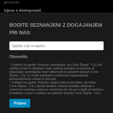
generacije.
Izjava o dostopnosti
BODITE SEZNANJENI Z DOGAJANJEM
PRI NAS:
*
Obvestilo
* S klikom na gumb »Prijava« dovoljujem, da Cene Štupar - CILJ do
preklica hrani in obdeluje moje osebne podatke za namene, ki
vključujejo spremljanje mojih aktivnosti na spletnih straneh Cene
Štupar - CILJ in mojih zanimanj z namenom zagotavljanja
personaliziranih vsebin in ponudb.
* S klikom na gumb »Prijava« dajem izrecno privolitev, da lahko
Cene Štupar - CILJ zgoraj vpisane osebne podatke obdeluje z
namenom vodenja evidence zanimanja ter me po e-pošti ali telefonu
kontaktira v zvezi z vsebino na spletnih straneh Cene Štupar - CILJ.
Prijava