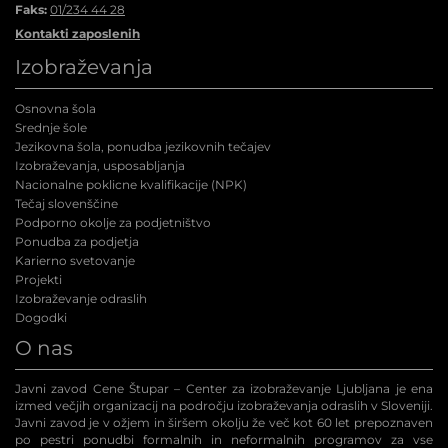
Faks:
01/234 44 28
Kontakti zaposlenih
Izobraževanja
Osnovna šola
Srednje šole
Jezikovna šola, ponudba jezikovnih tečajev
Izobraževanja, usposabljanja
Nacionalne poklicne kvalifikacije (NPK
)
Tečaj slovenščine
Podporno okolje za podjetništvo
Ponudba za podjetja
Karierno svetovanje
Projekti
Izobraževanje odraslih
Dogodki
O nas
Javni zavod Cene Štupar – Center za izobraževanje Ljubljana je ena
izmed večjih organizacij na področju izobraževanja odraslih v Sloveniji.
Javni zavod je v ožjem in širšem okolju že več kot 60 let prepoznaven
po pestri ponudbi formalnih in neformalnih programov za vse