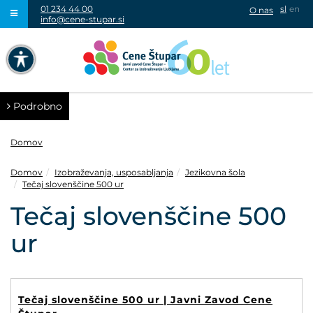
01 234 44 00
sl
en
O nas
info@cene-stupar.si
IŠČI
NAVIGACIJA PREKO TIPKOVNICE
IZKLJUČI ANIMACIJE
Podrobno
Domov
Domov
Izobraževanja, usposabljanja
Jezikovna šola
Tečaj slovenščine 500 ur
VISOK KONTRAST
Tečaj slovenščine 500
SIVINE
ur
Tečaj slovenščine 500 ur | Javni Zavod Cene