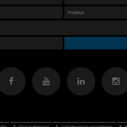
azbe
Tečaji in delavnice
Izobraževanja in usposabljanja
R