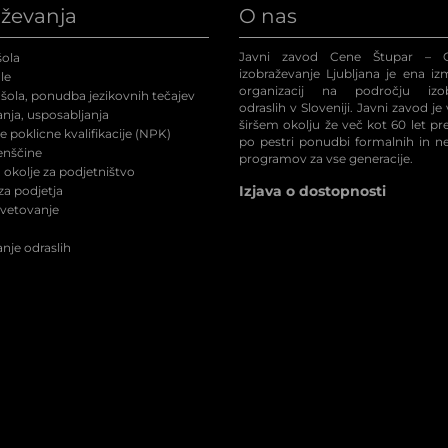
aževanja
O nas
Javni zavod Cene Štupar – C
ola
izobraževanje Ljubljana je ena iz
le
organizacij na področju izob
šola, ponudba jezikovnih tečajev
odraslih v Sloveniji. Javni zavod je
nja, usposabljanja
širšem okolju že več kot 60 let p
 poklicne kvalifikacije (NPK
)
po pestri ponudbi formalnih in n
enščine
programov za vse generacije.
okolje za podjetništvo
Izjava o dostopnosti
a podjetja
svetovanje
nje odraslih