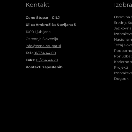
Kontakt
Izobr
Osnovna š
Cene Štupar
–
CILJ
Srednje šo
Ulica Ambrožiča Novljana 5
Jezikovna 
1000 Ljubljana
Izobraževa
Osrednja Slovenija
Nacionalne
Tečaj slov
info@cene-stupar.si
Podporno 
Tel.:
01/234 44 00
Ponudba z
Faks:
01/234 44 28
Karierno 
Kontakti zaposlenih
Projekti
Izobraževa
Dogodki