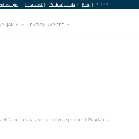
sl
en
vetovanje
Kakovost
Področja dela
Blog
IŠČI
ABLJANJA
RAZVOJ KARIERE
 udeleženci razvijajo vse jezikovne spretnosti. Poudarek