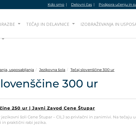
Kdo smo
Delovni čas
Podpora učenju in s
BRAZBE
TEČAJI IN DELAVNICE
IZOBRAŽEVANJA IN USPOS
anja, usposabljanja
Jezikovna šola
Tečaj slovenščine 300 ur
slovenščine 300 ur
čine 250 ur | Javni Zavod Cene Štupar
v jezikovni šoli Cene Štupar – CILJ so privlačni in zanimivi. Na tečaju
 in praktični rabi jezika.