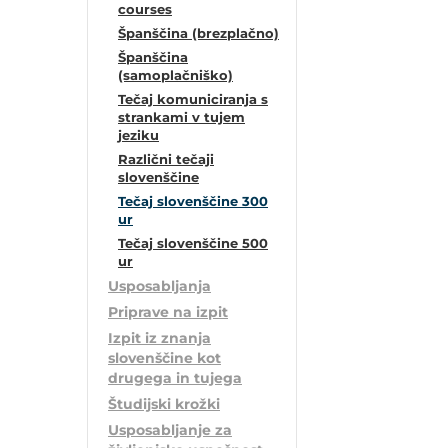
courses
Španščina (brezplačno)
Španščina
(samoplačniško)
Tečaj komuniciranja s
strankami v tujem
jeziku
Različni tečaji
slovenščine
Tečaj slovenščine 300
ur
Tečaj slovenščine 500
ur
Usposabljanja
Priprave na izpit
Izpit iz znanja
slovenščine kot
drugega in tujega
Študijski krožki
Usposabljanje za