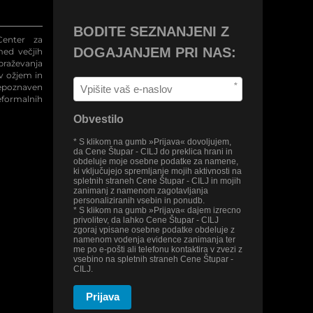
BODITE SEZNANJENI Z
enter za
DOGAJANJEM PRI NAS:
med večjih
raževanja
 v ožjem in
*
repoznaven
eformalnih
Obvestilo
* S klikom na gumb »Prijava« dovoljujem,
da Cene Štupar - CILJ do preklica hrani in
obdeluje moje osebne podatke za namene,
ki vključujejo spremljanje mojih aktivnosti na
spletnih straneh Cene Štupar - CILJ in mojih
zanimanj z namenom zagotavljanja
personaliziranih vsebin in ponudb.
* S klikom na gumb »Prijava« dajem izrecno
privolitev, da lahko Cene Štupar - CILJ
zgoraj vpisane osebne podatke obdeluje z
namenom vodenja evidence zanimanja ter
me po e-pošti ali telefonu kontaktira v zvezi z
vsebino na spletnih straneh Cene Štupar -
CILJ.
Prijava