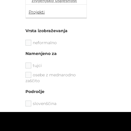
življenjsko uspešnost
Projekti
Vrsta izobraževanja
neformalno
Namenjeno za
tujci
osebe z mednarodno
zaščito
Področje
slovenščina