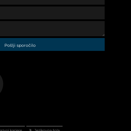
Pošlji sporočilo
azvoj kariere
Jezikovna šola