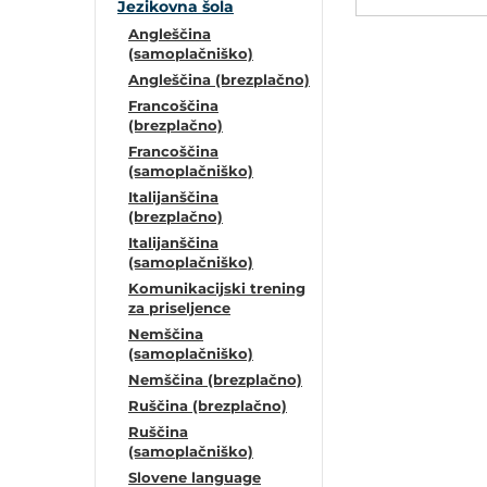
POVEČAJ PISAVO
Jezikovna šola
Angleščina
(samoplačniško)
POMANJŠAJ PISAVO
Angleščina (brezplačno)
Francoščina
OZNAČI NASLOVE
(brezplačno)
Francoščina
(samoplačniško)
OZNAČI POVEZAVE
Italijanščina
(brezplačno)
PODČRTAJ POVEZAVE
Italijanščina
(samoplačniško)
Komunikacijski trening
ZEMLJEVID STRANI
za priseljence
Nemščina
(samoplačniško)
IZJAVA O DOSTOPNOSTI
Nemščina (brezplačno)
Ruščina (brezplačno)
Ruščina
(samoplačniško)
Slovene language