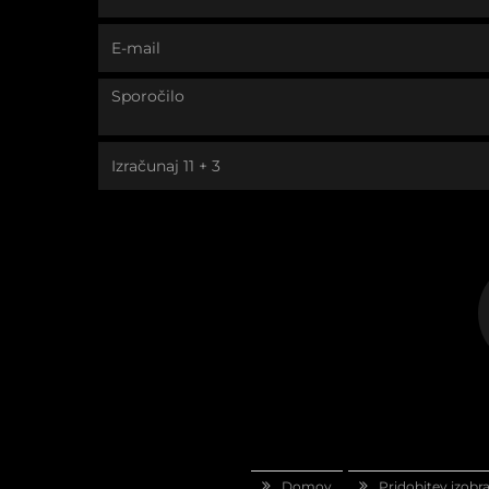
Domov
Pridobitev izobr