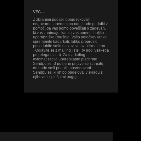
VEČ ...
Z zbranimi podatki bomo rokovali
odgovorno, obenem pa nam bodo podatki v
pomoč, da vas bomo obveščali o zadevah,
ki vas zanimajo, kar za vas pomeni boljšo
uporabniško izkušnjo. Vašo odločitev lahko
spremenite kadarkoli; lahko preprosto
posodobite vaše nastavitve oz. kliknete na
»Odjavite se z mailing liste« (v nogi vsakega
prejetega maila). Za marketing
avtomatizacijo uporabljamo platformo
Sendpulse. S potrjeno prijavo se strinjate,
da bodo vaši podatki posredovani
Sendpulse, ki jih bo obdeloval v skladu z
njihovimi splošnimi pogoji.