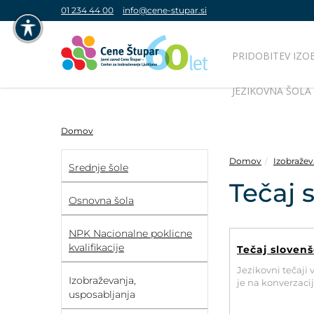
01 234 44 00
info@cene-stupar.si
PRIDOBITEV IZO
NAVIGACIJA PREKO TIPKOVNICE
JEZIKOVNA ŠOLA
IZKLJUČI ANIMACIJE
Domov
Domov
Izobražev
Srednje šole
Tečaj 
VISOK KONTRAST
Osnovna šola
SIVINE
NPK Nacionalne poklicne
kvalifikacije
Tečaj slovenš
Jezikovni tečaji 
Izobraževanja,
je na konverzaciji
usposabljanja