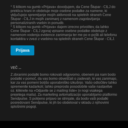
* S klikom na gumb »Prijava« dovoljujem, da Cene Štupar - CILJ do
preklica hrani in obdeluje moje osebne podatke za namene, ki
vključujejo spremljanje mojih aktivnosti na spletnih straneh Cene
Štupar - CILJ in mojih zanimanj z namenom zagotavljanja
personaliziranih vsebin in ponudb.
* S klikom na gumb »Prijava« dajem izrecno privolitev, da lahko
Cene Štupar - CILJ zgoraj vpisane osebne podatke obdeluje z
namenom vodenja evidence zanimanja ter me po e-pošti ali telefonu
kontaktira v zvezi z vsebino na spletnih straneh Cene Štupar - CILJ.
Prijava
VEČ ...
Z zbranimi podatki bomo rokovali odgovorno, obenem pa nam bodo
podatki v pomoč, da vas bomo obveščali o zadevah, ki vas zanimajo,
kar za vas pomeni boljšo uporabniško izkušnjo. Vašo odločitev lahko
spremenite kadarkoli; lahko preprosto posodobite vaše nastavitve
oz. kliknete na »Odjavite se z mailing liste« (v nogi vsakega
prejetega maila). Za marketing avtomatizacijo uporabljamo platformo
Sendpulse. S potrjeno prijavo se strinjate, da bodo vaši podatki
posredovani Sendpulse, ki jih bo obdeloval v skladu z njihovimi
splošnimi pogoji.