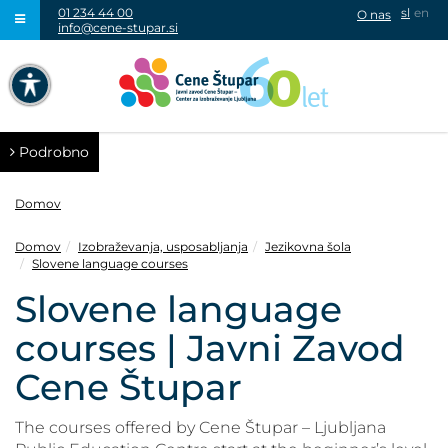
01 234 44 00
sl
en
O nas
info@cene-stupar.si
IŠČI
NAVIGACIJA PREKO TIPKOVNICE
IZKLJUČI ANIMACIJE
Podrobno
Domov
Domov
Izobraževanja, usposabljanja
Jezikovna šola
Slovene language courses
VISOK KONTRAST
Slovene language
SIVINE
courses | Javni Zavod
Cene Štupar
The courses offered by Cene Štupar – Ljubljana