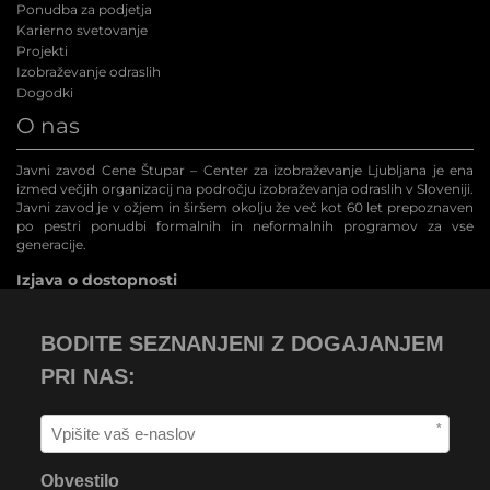
Ponudba za podjetja
Karierno svetovanje
Projekti
Izobraževanje odraslih
Dogodki
O nas
Javni zavod Cene Štupar – Center za izobraževanje Ljubljana je ena
izmed večjih organizacij na področju izobraževanja odraslih v Sloveniji.
Javni zavod je v ožjem in širšem okolju že več kot 60 let prepoznaven
po pestri ponudbi formalnih in neformalnih programov za vse
generacije.
Izjava o dostopnosti
BODITE SEZNANJENI Z DOGAJANJEM
PRI NAS:
*
Obvestilo