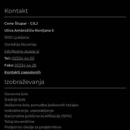
Kontakt
Cene Štupar
–
CILJ
Ulica Ambrožiča Novljana 5
1000 Ljubljana
Osrednja Slovenija
info@cene-stupar.si
Tel.:
01/234 44 00
Faks:
01/234 44 28
Kontakti zaposlenih
Izobraževanja
Osnovna šola
Srednje šole
Jezikovna šola, ponudba jezikovnih tečajev
Izobraževanja, usposabljanja
Nacionalne poklicne kvalifikacije (NPK
)
Tečaj slovenščine
Podporno okolje za podjetništvo