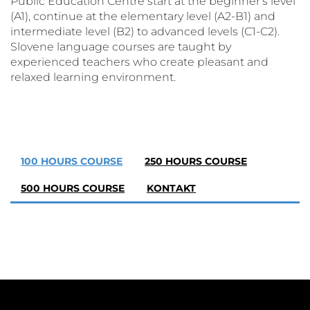
Public Education Centre start at the beginner’s level
POVEČAJ PISAVO
(A1), continue at the elementary level (A2-B1) and
intermediate level (B2) to advanced levels (C1-C2).
POMANJŠAJ PISAVO
Slovene language courses are taught by
experienced teachers who create pleasant and
relaxed learning environment.
OZNAČI NASLOVE
OZNAČI POVEZAVE
PODČRTAJ POVEZAVE
100 HOURS COURSE
250 HOURS COURSE
500 HOURS COURSE
KONTAKT
ZEMLJEVID STRANI
IZJAVA O DOSTOPNOSTI