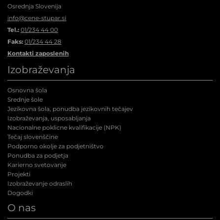
Osrednja Slovenija
info@cene-stupar.si
Tel.:
01/234 44 00
Faks:
01/234 44 28
Kontakti zaposlenih
Izobraževanja
Osnovna šola
Srednje šole
Jezikovna šola, ponudba jezikovnih tečajev
Izobraževanja, usposabljanja
Nacionalne poklicne kvalifikacije (NPK
)
Tečaj slovenščine
Podporno okolje za podjetništvo
Ponudba za podjetja
Karierno svetovanje
Projekti
Izobraževanje odraslih
Dogodki
O nas