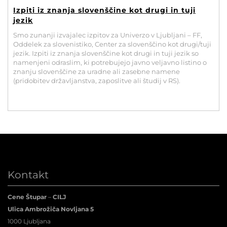
POVEČAJ PISAVO
Izpiti iz znanja slovenščine kot drugi in tuji
jezik
POMANJŠAJ PISAVO
Smo zunanji izvajalec izpitov za Univerzo v Ljubljani – FF,
Oddelek za slovenistiko, Center za slovenščino kot drugi/tuji
jezik. Izpiti iz znanja slovenščine kot drugi in tuji jezik so
OZNAČI NASLOVE
namenjeni odraslim, ki potrebujejo javno veljavno listino o
znanju slovenščine za uradne ali zasebne namene
(pridobitev državljanstva, zaposlitve ali študij v RS).
OZNAČI POVEZAVE
PODČRTAJ POVEZAVE
ZEMLJEVID STRANI
IZJAVA O DOSTOPNOSTI
Kontakt
Cene Štupar
–
CILJ
Ulica Ambrožiča Novljana 5
1000 Ljubljana