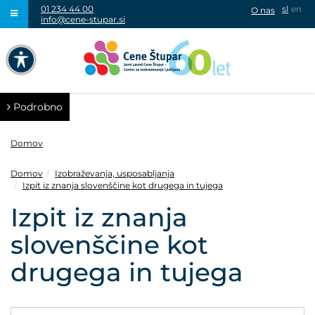
01 234 44 00
sl
en
O nas
info@cene-stupar.si
IŠČI
NAVIGACIJA PREKO TIPKOVNICE
IZKLJUČI ANIMACIJE
Podrobno
Domov
Domov
Izobraževanja, usposabljanja
Izpit iz znanja slovenščine kot drugega in tujega
VISOK KONTRAST
Izpit iz znanja
SIVINE
slovenščine kot
drugega in tujega