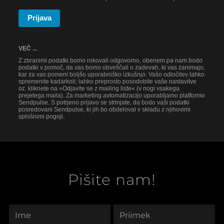
Prijava
VEČ ...
Z zbranimi podatki bomo rokovali odgovorno, obenem pa nam bodo
podatki v pomoč, da vas bomo obveščali o zadevah, ki vas zanimajo,
kar za vas pomeni boljšo uporabniško izkušnjo. Vašo odločitev lahko
spremenite kadarkoli; lahko preprosto posodobite vaše nastavitve
oz. kliknete na »Odjavite se z mailing liste« (v nogi vsakega
prejetega maila). Za marketing avtomatizacijo uporabljamo platformo
Sendpulse. S potrjeno prijavo se strinjate, da bodo vaši podatki
posredovani Sendpulse, ki jih bo obdeloval v skladu z njihovimi
splošnimi pogoji.
Pišite nam!