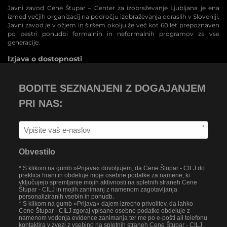
Javni zavod Cene Štupar – Center za izobraževanje Ljubljana je ena
izmed večjih organizacij na področju izobraževanja odraslih v Sloveniji.
Javni zavod je v ožjem in širšem okolju že več kot 60 let prepoznaven
po pestri ponudbi formalnih in neformalnih programov za vse
generacije.
Izjava o dostopnosti
BODITE SEZNANJENI Z DOGAJANJEM
PRI NAS:
*
Obvestilo
* S klikom na gumb »Prijava« dovoljujem, da Cene Štupar - CILJ do
preklica hrani in obdeluje moje osebne podatke za namene, ki
vključujejo spremljanje mojih aktivnosti na spletnih straneh Cene
Štupar - CILJ in mojih zanimanj z namenom zagotavljanja
personaliziranih vsebin in ponudb.
* S klikom na gumb »Prijava« dajem izrecno privolitev, da lahko
Cene Štupar - CILJ zgoraj vpisane osebne podatke obdeluje z
namenom vodenja evidence zanimanja ter me po e-pošti ali telefonu
kontaktira v zvezi z vsebino na spletnih straneh Cene Štupar - CILJ.