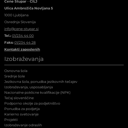
Cene Štupar
–
CILJ
Ulica Ambrožiča Novljana 5
1000 Ljubljana
Osrednja Slovenija
info@cene-stupar.si
Tel.:
01/234 44 00
Faks:
01/234 44 28
Kontakti zaposlenih
Izobraževanja
Osnovna šola
Srednje šole
Jezikovna šola, ponudba jezikovnih tečajev
Izobraževanja, usposabljanja
Nacionalne poklicne kvalifikacije (NPK
)
Tečaj slovenščine
Podporno okolje za podjetništvo
Ponudba za podjetja
Karierno svetovanje
Projekti
Izobraževanje odraslih