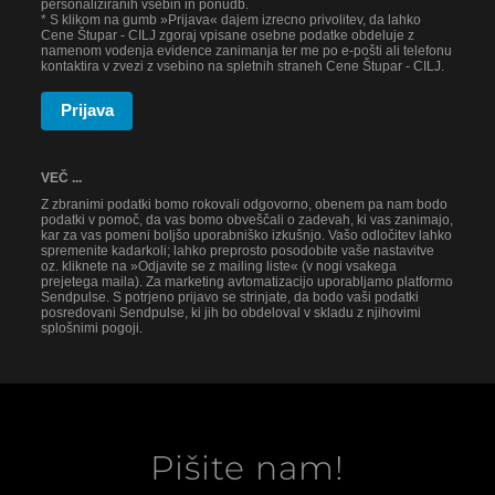
personaliziranih vsebin in ponudb.
* S klikom na gumb »Prijava« dajem izrecno privolitev, da lahko
Cene Štupar - CILJ zgoraj vpisane osebne podatke obdeluje z
namenom vodenja evidence zanimanja ter me po e-pošti ali telefonu
kontaktira v zvezi z vsebino na spletnih straneh Cene Štupar - CILJ.
Prijava
VEČ ...
Z zbranimi podatki bomo rokovali odgovorno, obenem pa nam bodo
podatki v pomoč, da vas bomo obveščali o zadevah, ki vas zanimajo,
kar za vas pomeni boljšo uporabniško izkušnjo. Vašo odločitev lahko
spremenite kadarkoli; lahko preprosto posodobite vaše nastavitve
oz. kliknete na »Odjavite se z mailing liste« (v nogi vsakega
prejetega maila). Za marketing avtomatizacijo uporabljamo platformo
Sendpulse. S potrjeno prijavo se strinjate, da bodo vaši podatki
posredovani Sendpulse, ki jih bo obdeloval v skladu z njihovimi
splošnimi pogoji.
Pišite nam!