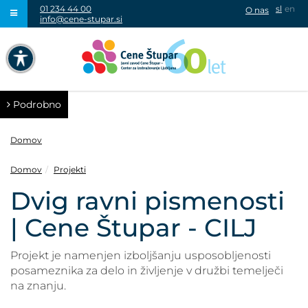
01 234 44 00
sl
en
O nas
info@cene-stupar.si
IŠČI
NAVIGACIJA PREKO TIPKOVNICE
IZKLJUČI ANIMACIJE
Podrobno
Domov
Domov
Projekti
VISOK KONTRAST
Dvig ravni pismenosti
| Cene Štupar - CILJ
SIVINE
Projekt je namenjen izboljšanju usposobljenosti
posameznika za delo in življenje v družbi temelječi
na znanju.