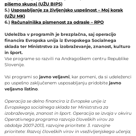
pišemo skupaj (UŽU BIPS)
5.)
Usposabljanje za življenjsko uspešnost – Moj korak
(UŽU MK)
6.)
Računalniška pismenost za odrasle – RPO
Udeležba v programih je brezplačna, saj operacijo
financira Evropska unija iz Evropskega Socialnega
sklada ter Ministrstvo za izobraževanje, znanost, kulturo
in šport.
Vse programe so razvili na Andragoškem centru Republike
Slovenije.
Vsi programi so
javno veljavni
, kar pomeni, da si udeleženci
po uspešno zaključenem usposabljanju pridobite
javno
veljavno listino
.
Operacija se delno financira iz Evropske unije iz
Evropskega socialnega sklada ter Ministrstva za
izobraževanje, znanost in šport. Operacija se izvaja v okviru
Operativnega programa razvoja človeških virov za
obdobje 2007-2013, razvojne prioritete: 3. razvojne
prioritete: Razvoj človeških virov in vseživljenjskega učenja;