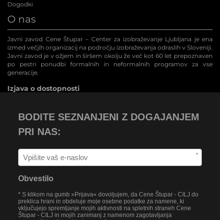
Dogodki
O nas
Javni zavod Cene Štupar – Center za izobraževanje Ljubljana je ena
izmed večjih organizacij na področju izobraževanja odraslih v Sloveniji.
Javni zavod je v ožjem in širšem okolju že več kot 60 let prepoznaven
po pestri ponudbi formalnih in neformalnih programov za vse
generacije.
Izjava o dostopnosti
BODITE SEZNANJENI Z DOGAJANJEM
PRI NAS:
*
Obvestilo
* S klikom na gumb »Prijava« dovoljujem, da Cene Štupar - CILJ do
preklica hrani in obdeluje moje osebne podatke za namene, ki
vključujejo spremljanje mojih aktivnosti na spletnih straneh Cene
Štupar - CILJ in mojih zanimanj z namenom zagotavljanja