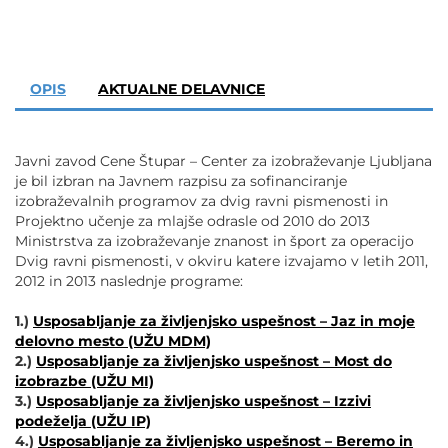
POVEČAJ PISAVO
POMANJŠAJ PISAVO
OPIS
AKTUALNE DELAVNICE
OZNAČI NASLOVE
Javni zavod Cene Štupar – Center za izobraževanje Ljubljana
OZNAČI POVEZAVE
je bil izbran na Javnem razpisu za sofinanciranje
izobraževalnih programov za dvig ravni pismenosti in
Projektno učenje za mlajše odrasle od 2010 do 2013
PODČRTAJ POVEZAVE
Ministrstva za izobraževanje znanost in šport za operacijo
Dvig ravni pismenosti, v okviru katere izvajamo v letih 2011,
ZEMLJEVID STRANI
2012 in 2013 naslednje programe:
1.)
Usposabljanje za življenjsko uspešnost – Jaz in moje
IZJAVA O DOSTOPNOSTI
delovno mesto (UŽU MDM)
2.)
Usposabljanje za življenjsko uspešnost – Most do
izobrazbe (UŽU MI)
3.)
Usposabljanje za življenjsko uspešnost – Izzivi
podeželja (UŽU IP)
4.)
Usposabljanje za življenjsko uspešnost – Beremo in