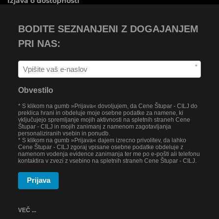
Izjava o dostopnosti
BODITE SEZNANJENI Z DOGAJANJEM
PRI NAS:
*
Obvestilo
* S klikom na gumb »Prijava« dovoljujem, da Cene Štupar - CILJ do
preklica hrani in obdeluje moje osebne podatke za namene, ki
vključujejo spremljanje mojih aktivnosti na spletnih straneh Cene
Štupar - CILJ in mojih zanimanj z namenom zagotavljanja
personaliziranih vsebin in ponudb.
* S klikom na gumb »Prijava« dajem izrecno privolitev, da lahko
Cene Štupar - CILJ zgoraj vpisane osebne podatke obdeluje z
namenom vodenja evidence zanimanja ter me po e-pošti ali telefonu
kontaktira v zvezi z vsebino na spletnih straneh Cene Štupar - CILJ.
Prijava
VEČ ...