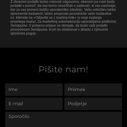
Z zbranimi podatki bomo rokovali odgovorno, obenem pa nam bodo
podatki v pomoč, da vas bomo obveščali o zadevah, ki vas zanimajo,
kar za vas pomeni boljšo uporabniško izkušnjo. Vašo odločitev lahko
spremenite kadarkoli; lahko preprosto posodobite vaše nastavitve
oz. kliknete na »Odjavite se z mailing liste« (v nogi vsakega
prejetega maila). Za marketing avtomatizacijo uporabljamo platformo
Sendpulse. S potrjeno prijavo se strinjate, da bodo vaši podatki
posredovani Sendpulse, ki jih bo obdeloval v skladu z njihovimi
splošnimi pogoji.
Pišite nam!