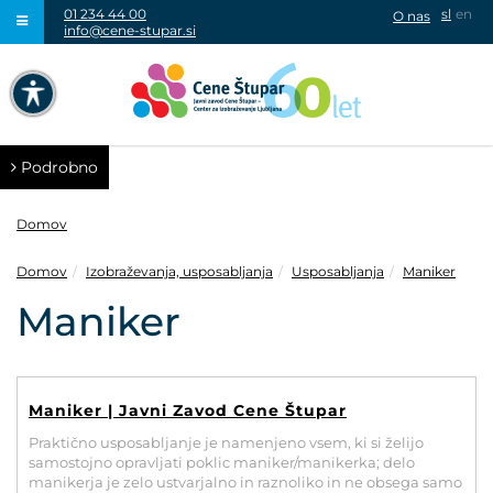
01 234 44 00
sl
en
O nas
info@cene-stupar.si
IŠČI
NAVIGACIJA PREKO TIPKOVNICE
IZKLJUČI ANIMACIJE
Podrobno
Domov
Domov
Izobraževanja, usposabljanja
Usposabljanja
Maniker
VISOK KONTRAST
Maniker
SIVINE
Maniker | Javni Zavod Cene Štupar
Praktično usposabljanje je namenjeno vsem, ki si želijo
samostojno opravljati poklic maniker/manikerka; delo
manikerja je zelo ustvarjalno in raznoliko in ne obsega samo