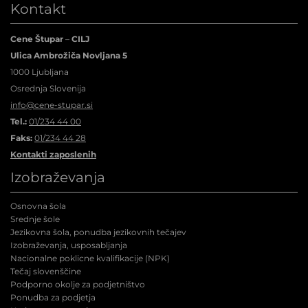
Kontakt
Cene Štupar
–
CILJ
Ulica Ambrožiča Novljana 5
1000 Ljubljana
Osrednja Slovenija
info@cene-stupar.si
Tel.:
01/234 44 00
Faks:
01/234 44 28
Kontakti zaposlenih
Izobraževanja
Osnovna šola
Srednje šole
Jezikovna šola, ponudba jezikovnih tečajev
Izobraževanja, usposabljanja
Nacionalne poklicne kvalifikacije (NPK
)
Tečaj slovenščine
Podporno okolje za podjetništvo
Ponudba za podjetja