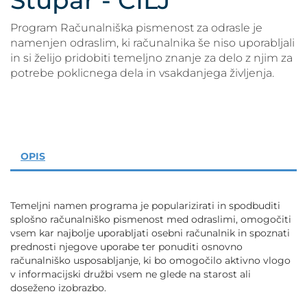
Štupar - CILJ
POVEČAJ PISAVO
Program Računalniška pismenost za odrasle je
POMANJŠAJ PISAVO
namenjen odraslim, ki računalnika še niso uporabljali
in si želijo pridobiti temeljno znanje za delo z njim za
potrebe poklicnega dela in vsakdanjega življenja.
OZNAČI NASLOVE
OZNAČI POVEZAVE
PODČRTAJ POVEZAVE
OPIS
ZEMLJEVID STRANI
Temeljni namen programa je popularizirati in spodbuditi
splošno računalniško pismenost med odraslimi, omogočiti
IZJAVA O DOSTOPNOSTI
vsem kar najbolje uporabljati osebni računalnik in spoznati
prednosti njegove uporabe ter ponuditi osnovno
računalniško usposabljanje, ki bo omogočilo aktivno vlogo
v informacijski družbi vsem ne glede na starost ali
doseženo izobrazbo.