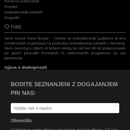
Karierno svetovanje
Projekti
Izobraževanje odraslih
Dogodki
O nas
Javni zavod Cene Štupar – Center za izobraževanje Ljubljana je ena
izmed večjih organizacij na področju izobraževanja odraslih v Sloveniji.
Javni zavod je v ožjem in širšem okolju že več kot 60 let prepoznaven
po pestri ponudbi formalnih in neformalnih programov za vse
generacije.
Izjava o dostopnosti
BODITE SEZNANJENI Z DOGAJANJEM
PRI NAS:
*
Obvestilo