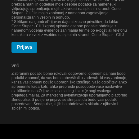
* S klikom na gumb »Prijava« dovoljujem, da Cene Štupar - CILJ do
preklica hrani in obdeluje moje osebne podatke za namene, ki
vključujejo spremljanje mojih aktivnosti na spletnih straneh Cene
Štupar - CILJ in mojih zanimanj z namenom zagotavljanja
personaliziranih vsebin in ponudb.
* S klikom na gumb »Prijava« dajem izrecno privolitev, da lahko
Cene Štupar - CILJ zgoraj vpisane osebne podatke obdeluje z
namenom vodenja evidence zanimanja ter me po e-pošti ali telefonu
kontaktira v zvezi z vsebino na spletnih straneh Cene Štupar - CILJ.
Prijava
VEČ ...
Z zbranimi podatki bomo rokovali odgovorno, obenem pa nam bodo
podatki v pomoč, da vas bomo obveščali o zadevah, ki vas zanimajo,
kar za vas pomeni boljšo uporabniško izkušnjo. Vašo odločitev lahko
spremenite kadarkoli; lahko preprosto posodobite vaše nastavitve
oz. kliknete na »Odjavite se z mailing liste« (v nogi vsakega
prejetega maila). Za marketing avtomatizacijo uporabljamo platformo
Sendpulse. S potrjeno prijavo se strinjate, da bodo vaši podatki
posredovani Sendpulse, ki jih bo obdeloval v skladu z njihovimi
splošnimi pogoji.