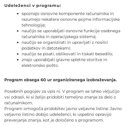
Udeleženci v programu:
spoznajo osnovne komponente računalnika in
razumejo nekatere osnovne pojme informacijske
tehnologije;
naučijo se uporabljati osnovne funkcije osebnega
računalnika in operacijskega sistema;
naučijo se organizirati in upravljati z nosilci
podatkov in datotekami;
naučijo se pisati, oblikovati in tiskati besedilo;
znajo uporabljati glavne spletne storitve in
elektronsko pošto.
Program obsega 60 ur organiziranega izobraževanja.
Posebnih pogojev za vpis ni. V program se lahko vključijo
vsi odrasli, ki si želijo pridobiti temeljno znanje za delo z
računalnikom.
Program omogoča pridobitev javno veljavne listine. Javno
veljavno listino dobijo udeleženci, ki uspešno opravijo
preverjanje znanja, kot je določeno s programom.