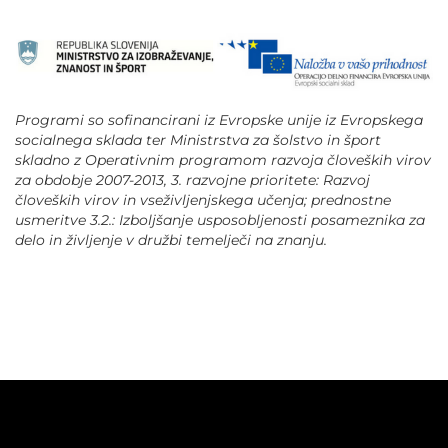
Programi so sofinancirani iz Evropske unije iz Evropskega
socialnega sklada ter Ministrstva za šolstvo in šport
skladno z Operativnim programom razvoja človeških virov
za obdobje 2007-2013, 3. razvojne prioritete: Razvoj
človeških virov in vseživljenjskega učenja; prednostne
usmeritve 3.2.: Izboljšanje usposobljenosti posameznika za
delo in življenje v družbi temelječi na znanju.