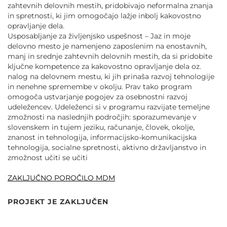
zahtevnih delovnih mestih, pridobivajo neformalna znanja
in spretnosti, ki jim omogočajo lažje inbolj kakovostno
opravljanje dela.
Usposabljanje za življenjsko uspešnost – Jaz in moje
delovno mesto je namenjeno zaposlenim na enostavnih,
manj in srednje zahtevnih delovnih mestih, da si pridobite
ključne kompetence za kakovostno opravljanje dela oz.
nalog na delovnem mestu, ki jih prinaša razvoj tehnologije
in nenehne spremembe v okolju. Prav tako program
omogoča ustvarjanje pogojev za osebnostni razvoj
udeležencev. Udeleženci si v programu razvijate temeljne
zmožnosti na naslednjih področjih: sporazumevanje v
slovenskem in tujem jeziku, računanje, človek, okolje,
znanost in tehnologija, informacijsko-komunikacijska
tehnologija, socialne spretnosti, aktivno državljanstvo in
zmožnost učiti se učiti
ZAKLJUČNO POROČILO MDM
PROJEKT JE ZAKLJUČEN