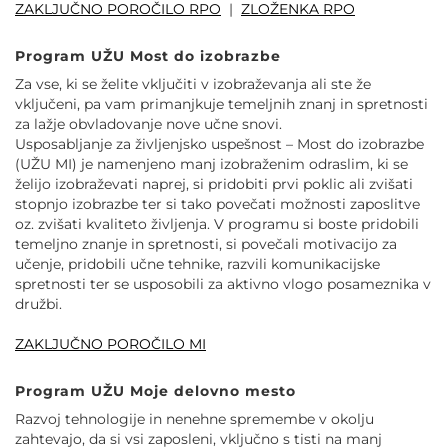
ZAKLJUČNO POROČILO RPO
|
ZLOŽENKA RPO
Program
UŽU Most do izobrazbe
Za vse, ki se želite vključiti v izobraževanja ali ste že
vključeni, pa vam primanjkuje temeljnih znanj in spretnosti
za lažje obvladovanje nove učne snovi.
Usposabljanje za življenjsko uspešnost – Most do izobrazbe
(UŽU MI) je namenjeno manj izobraženim odraslim, ki se
želijo izobraževati naprej, si pridobiti prvi poklic ali zvišati
stopnjo izobrazbe ter si tako povečati možnosti zaposlitve
oz. zvišati kvaliteto življenja. V programu si boste pridobili
temeljno znanje in spretnosti, si povečali motivacijo za
učenje, pridobili učne tehnike, razvili komunikacijske
spretnosti ter se usposobili za aktivno vlogo posameznika v
družbi.
ZAKLJUČNO POROČILO MI
Program
UŽU Moje delovno mesto
Razvoj tehnologije in nenehne spremembe v okolju
zahtevajo, da si vsi zaposleni, vključno s tisti na manj