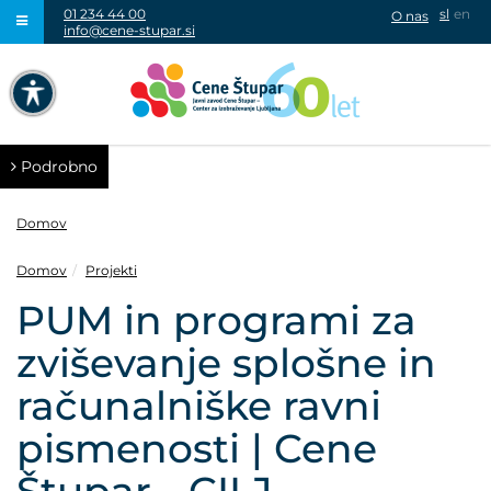
01 234 44 00
sl
en
O nas
info@cene-stupar.si
IŠČI
NAVIGACIJA PREKO TIPKOVNICE
IZKLJUČI ANIMACIJE
Podrobno
Domov
Domov
Projekti
VISOK KONTRAST
PUM in programi za
zviševanje splošne in
SIVINE
računalniške ravni
pismenosti | Cene