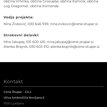
občina Vrhnika, občina Grosuplje, občina Kamnik, občina
Log Dragomer, občina Komenda
Vodja projekta:
Nina Živković, 030 646 939, nina.zivkovic@cene-stupar.si
Strokovni delavki:
Mira Jakupaj, 031 600 410, mira.jakupaj@cene-stupar.si
Alenka Brajnik, 030 603 310, alenka.brajnik@cene-stupar.si
Kontakt
Cene Štupar
–
CILJ
Ulica Ambrožiča Novljana 5
1000 Ljubljana