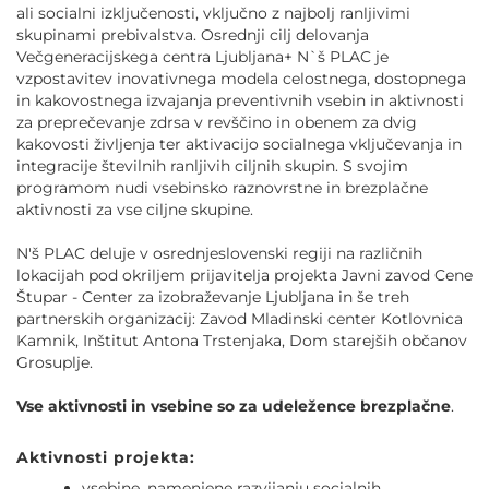
ali socialni izključenosti, vključno z najbolj ranljivimi
skupinami prebivalstva. Osrednji cilj delovanja
Večgeneracijskega centra Ljubljana+ N`š PLAC je
vzpostavitev inovativnega modela celostnega, dostopnega
in kakovostnega izvajanja preventivnih vsebin in aktivnosti
za preprečevanje zdrsa v revščino in obenem za dvig
kakovosti življenja ter aktivacijo socialnega vključevanja in
integracije številnih ranljivih ciljnih skupin. S svojim
programom nudi vsebinsko raznovrstne in brezplačne
aktivnosti za vse ciljne skupine.
N'š PLAC deluje v osrednjeslovenski regiji na različnih
lokacijah pod okriljem prijavitelja projekta Javni zavod Cene
Štupar - Center za izobraževanje Ljubljana in še treh
partnerskih organizacij: Zavod Mladinski center Kotlovnica
Kamnik, Inštitut Antona Trstenjaka, Dom starejših občanov
Grosuplje.
Vse aktivnosti in vsebine so za udeležence brezplačne
.
Aktivnosti projekta:
vsebine, namenjene razvijanju socialnih,