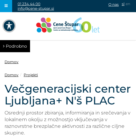
01 234 44 00
sl
en
O nas
info@cene-stupar.si
IŠČI
NAVIGACIJA PREKO TIPKOVNICE
IZKLJUČI ANIMACIJE
Podrobno
Domov
Domov
Projekti
VISOK KONTRAST
Večgeneracijski center
Ljubljana+ N'š PLAC
SIVINE
Osrednji prostor zbiranja, informiranja in srečevanja v
lokalnem okolju z možnostjo vključevanja v
raznovrstne brezplačne aktivnosti za različne ciljne
skupine.