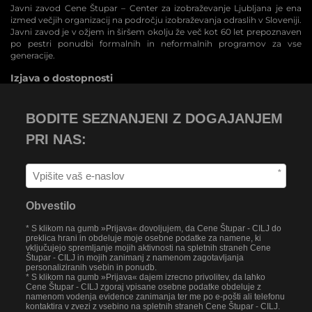
Javni zavod Cene Štupar – Center za izobraževanje Ljubljana je ena
izmed večjih organizacij na področju izobraževanja odraslih v Sloveniji.
Javni zavod je v ožjem in širšem okolju že več kot 60 let prepoznaven
po pestri ponudbi formalnih in neformalnih programov za vse
generacije.
Izjava o dostopnosti
BODITE SEZNANJENI Z DOGAJANJEM
PRI NAS:
*
Obvestilo
* S klikom na gumb »Prijava« dovoljujem, da Cene Štupar - CILJ do
preklica hrani in obdeluje moje osebne podatke za namene, ki
vključujejo spremljanje mojih aktivnosti na spletnih straneh Cene
Štupar - CILJ in mojih zanimanj z namenom zagotavljanja
personaliziranih vsebin in ponudb.
* S klikom na gumb »Prijava« dajem izrecno privolitev, da lahko
Cene Štupar - CILJ zgoraj vpisane osebne podatke obdeluje z
namenom vodenja evidence zanimanja ter me po e-pošti ali telefonu
kontaktira v zvezi z vsebino na spletnih straneh Cene Štupar - CILJ.