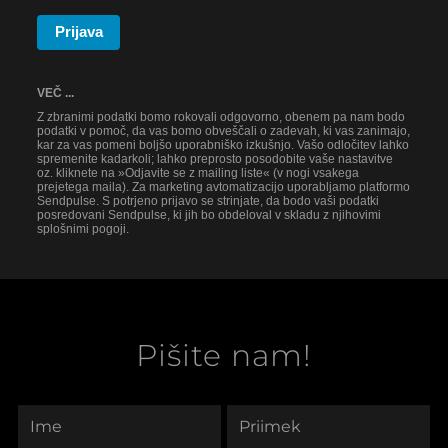
Prijava
VEČ ...
Z zbranimi podatki bomo rokovali odgovorno, obenem pa nam bodo
podatki v pomoč, da vas bomo obveščali o zadevah, ki vas zanimajo,
kar za vas pomeni boljšo uporabniško izkušnjo. Vašo odločitev lahko
spremenite kadarkoli; lahko preprosto posodobite vaše nastavitve
oz. kliknete na »Odjavite se z mailing liste« (v nogi vsakega
prejetega maila). Za marketing avtomatizacijo uporabljamo platformo
Sendpulse. S potrjeno prijavo se strinjate, da bodo vaši podatki
posredovani Sendpulse, ki jih bo obdeloval v skladu z njihovimi
splošnimi pogoji.
Pišite nam!