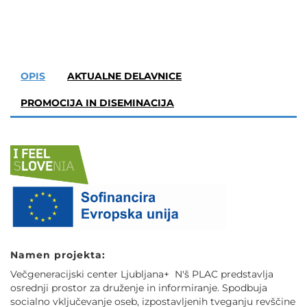
POVEČAJ PISAVO
POMANJŠAJ PISAVO
OPIS
AKTUALNE DELAVNICE
OZNAČI NASLOVE
PROMOCIJA IN DISEMINACIJA
OZNAČI POVEZAVE
PODČRTAJ POVEZAVE
ZEMLJEVID STRANI
IZJAVA O DOSTOPNOSTI
Namen projekta:
Večgeneracijski center Ljubljana+ N'š PLAC predstavlja
osrednji prostor za druženje in informiranje. Spodbuja
socialno vključevanje oseb, izpostavljenih tveganju revščine