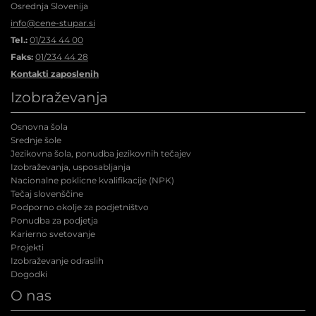
Osrednja Slovenija
info@cene-stupar.si
Tel.:
01/234 44 00
Faks:
01/234 44 28
Kontakti zaposlenih
Izobraževanja
Osnovna šola
Srednje šole
Jezikovna šola, ponudba jezikovnih tečajev
Izobraževanja, usposabljanja
Nacionalne poklicne kvalifikacije (NPK
)
Tečaj slovenščine
Podporno okolje za podjetništvo
Ponudba za podjetja
Karierno svetovanje
Projekti
Izobraževanje odraslih
Dogodki
O nas