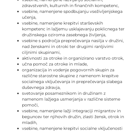
zdravstvenih, kulturnih in finančnih kompetenc,
vsebine, namenjene spodbujanju vseživljenjskega
učenja,
vsebine, namenjene krepitvi starševskih
kompetenc in lažjemu usklajevanju poklicnega ter
družinskega oziroma zasebnega življenja,
vsebine s področja preprečevanja nasilja v družini,
nad ženskami in otroki ter drugimi ranljivimi
ciljnimi skupinami,
aktivnosti za otroke in organizirano varstvo otrok,
učna pomoč za otroke in mlade,
organizacija in vodenje pogovornih skupin za
različne starostne skupine z namenom krepitve
socialnega vključevanja in preprečevanja slabega
duševnega zdravja,
svetovanje posameznikom in družinam z
namenom lažjega usmerjanja v različne sisteme
pomoči,
vsebine, namenjene lažji integraciji migrantov in
beguncev ter njihovih družin, zlasti žensk, otrok in
mladih,
vsebine, namenjene krepitvi socialne vključenosti