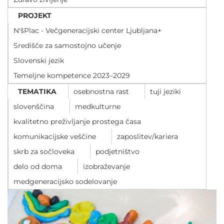
POVEČAJ PISAVO
PROJEKT
POMANJŠAJ PISAVO
N'šPlac - Večgeneracijski center Ljubljana+
Središče za samostojno učenje
OZNAČI NASLOVE
Slovenski jezik
Temeljne kompetence 2023–2029
OZNAČI POVEZAVE
TEMATIKA
osebnostna rast
tuji jeziki
slovenščina
medkulturne
PODČRTAJ POVEZAVE
kvalitetno preživljanje prostega časa
komunikacijske veščine
zaposlitev/kariera
ZEMLJEVID STRANI
skrb za sočloveka
podjetništvo
IZJAVA O DOSTOPNOSTI
delo od doma
izobraževanje
medgeneracijsko sodelovanje