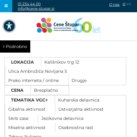
01 234 44 00
sl
en
O nas
info@cene-stupar.si
IŠČI
NAVIGACIJA PREKO TIPKOVNICE
IZKLJUČI ANIMACIJE
Podrobno
LOKACIJA
Kališnikov trg 12
Ulica Ambrožiča Novljana 5
Preko interneta / online
Drugje
VISOK KONTRAST
CENA
Brezplačno
SIVINE
TEMATIKA VGC+
Kuharska delavnica
Gibalna aktivnost
Ustvarjalna aktivnost
Skrb zase
Jezikovna delavnica
Miselna aktivnost
Osebnostna rast
Zdravo življenje