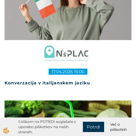
17.04.2026 15:00
Konverzacija v italijanskem jeziku
S klikom na POTRDI soglašate z
Več o
Potrdi
uporabo piškotkov na naših
piškotkih
straneh.